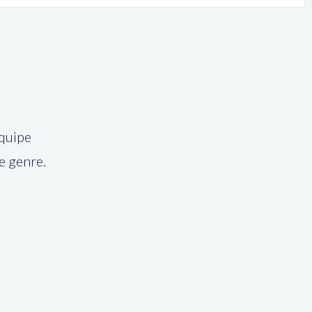
équipe
de genre.